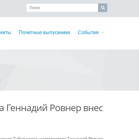
екты
Почетные выпускники
События
с
а Геннадий Ровнер внес
скник Губкинского университета Геннадий Ровнер