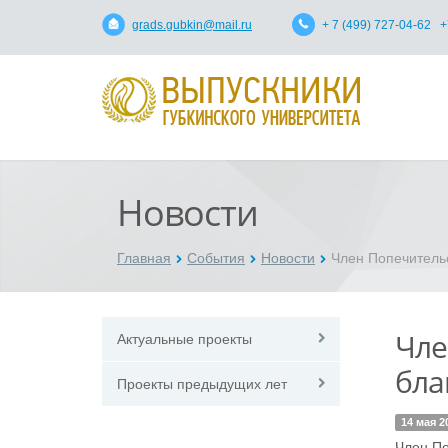
grads.gubkin@mail.ru
+ 7 (499) 727-04-62 +
Новости
Главная
События
Новости
Член Попечительс
Чле
Актуальные проекты
бла
Проекты предыдущих лет
14 мая 2
Член По