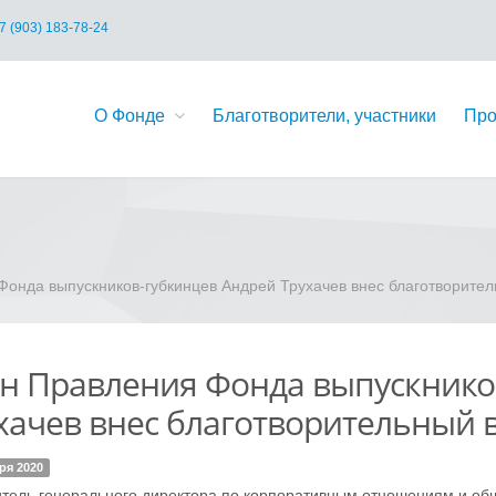
7 (903) 183-78-24
О Фонде
Благотворители, участники
Про
онда выпускников-губкинцев Андрей Трухачев внес благотворител
н Правления Фонда выпускнико
хачев внес благотворительный 
ря 2020
тель генерального директора по корпоративным отношениям и о