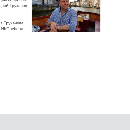
дрей Трухачев
ея Трухачева
в НКО «Фонд