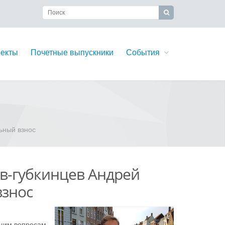
екты
Почетные выпускники
События
ьный взнос
в-губкинцев Андрей
взнос
бщим вопросам