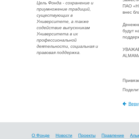
Цель Фонда -
сохранение и
ПАО «НГ
приумножение традиций,
внес бл
существующих в
Университете, а также
Денежны
содействие выпускникам
будут н
Университета в их
поддерж
профессиональной
деятельности, социальная и
УВАЖА
правовая поддержка.
ALMAMA
Привязк
Поделит
Верн
О Фонде
Новости
Проекты
Правление
Аль