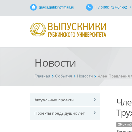
grads.gubkin@mail.ru
+ 7 (499) 727-04-62 +
Новости
Главная
События
Новости
Член Правления Ф
Чле
Актуальные проекты
Тру
Проекты предыдущих лет
29 октяб
Замести