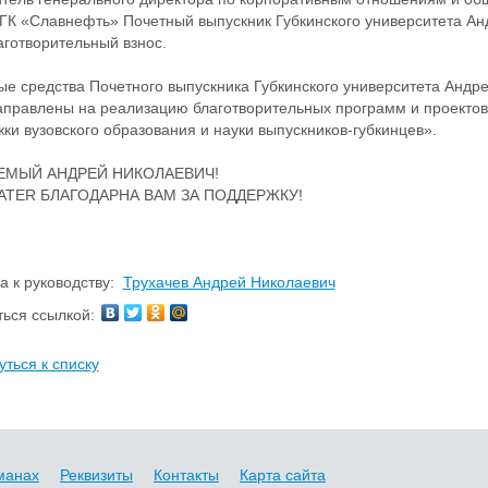
К «Славнефть» Почетный выпускник Губкинского университета Ан
аготворительный взнос.
е средства Почетного выпускника Губкинского университета Андр
аправлены на реализацию благотворительных программ и проекто
ки вузовского образования и науки выпускников-губкинцев».
ЕМЫЙ АНДРЕЙ НИКОЛАЕВИЧ!
TER БЛАГОДАРНА ВАМ ЗА ПОДДЕРЖКУ!
а к руководству:
Трухачев Андрей Николаевич
ься ссылкой:
уться к списку
манах
Реквизиты
Контакты
Карта сайта