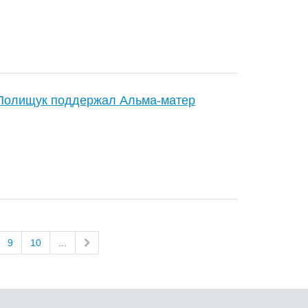
 Полищук поддержал Альма-матер
9
10
...