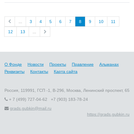
...
3
4
5
6
7
8
9
10
11
12
13
...
О Фонде
Новости
Проекты
Правление
Альманах
Реквизиты
Контакты
Карта сайта
Россия, 119991, ГСП -1, В-296, Москва, Ленинский проспект, 65
+ 7 (499) 727-04-62 +7 (903) 183-78-24
grads.gubkin@mail.ru
https://grads.gubkin.ru