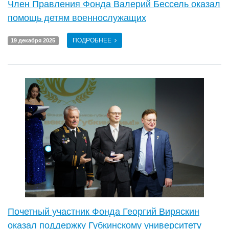
Член Правления Фонда Валерий Бессель оказал
помощь детям военнослужащих
ПОДРОБНЕЕ
19 декабря 2025
Почетный участник Фонда Георгий Виряскин
оказал поддержку Губкинскому университету