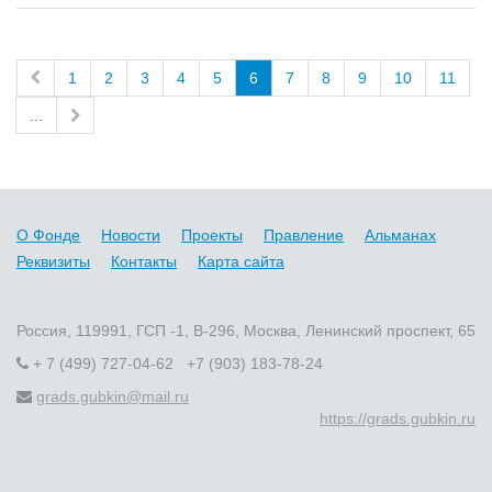
1
2
3
4
5
6
7
8
9
10
11
...
О Фонде
Новости
Проекты
Правление
Альманах
Реквизиты
Контакты
Карта сайта
Россия, 119991, ГСП -1, В-296, Москва, Ленинский проспект, 65
+ 7 (499) 727-04-62 +7 (903) 183-78-24
grads.gubkin@mail.ru
https://grads.gubkin.ru