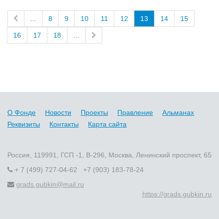
...
8
9
10
11
12
13
14
15
16
17
18
...
О Фонде
Новости
Проекты
Правление
Альманах
Реквизиты
Контакты
Карта сайта
Россия, 119991, ГСП -1, В-296, Москва, Ленинский проспект, 65
+ 7 (499) 727-04-62 +7 (903) 183-78-24
grads.gubkin@mail.ru
https://grads.gubkin.ru