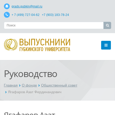
grads.gubkin@mail.ru
+ 7 (499) 727-04-62 +7 (903) 183-78-24
Руководство
Главная
О фонде
Общественный совет
Ягафаров Азат Фердинандович
Ягафаров Азат