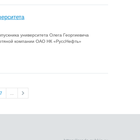
верситета
ыпускника университета Олега Георгиевича
ефтяной компании ОАО НК «РуссНефть»
7
...