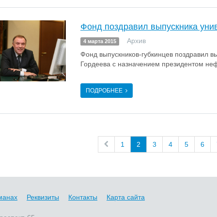
Фонд поздравил выпускника уни
Архив
4 марта 2015
Фонд выпускников-губкинцев поздравил в
Гордеева с назначением президентом н
ПОДРОБНЕЕ
1
2
3
4
5
6
манах
Реквизиты
Контакты
Карта сайта