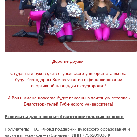
Дорогие друзья!
Студенты и руководство Губкинского университета всегда
будут благодарны Вам за участие в финансировании
спортивной площадки в студгородке!
И Ваши имена навсегда будут вписаны в почетную летопись
Благотворителей Губкинского университета!
Реквизиты для внесения благотворительных взносов
Получатель: НКО «Фонд поддержки вузовского образования и
науки выпускников – губкинцев», ИНН 7736209036 КПП