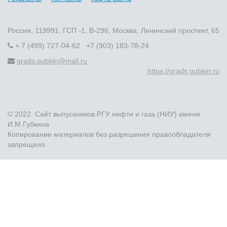
Россия, 119991, ГСП -1, В-296, Москва, Ленинский проспект, 65
+ 7 (499) 727-04-62 +7 (903) 183-78-24
grads.gubkin@mail.ru
https://grads.gubkin.ru
© 2022. Сайт выпускников РГУ нефти и газа (НИУ) имени
И.М.Губкина
Копирование материалов без разрешения правообладателя
запрещено