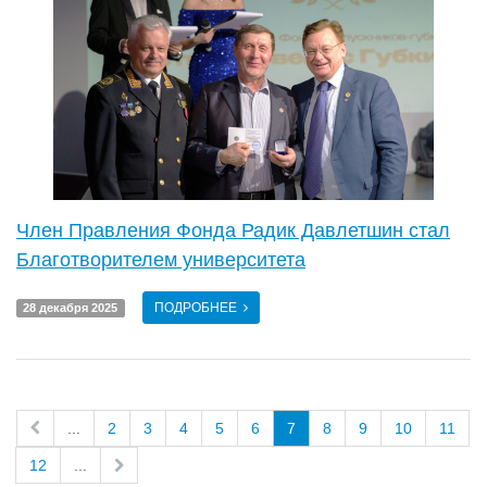
Член Правления Фонда Радик Давлетшин стал
Благотворителем университета
ПОДРОБНЕЕ
28 декабря 2025
...
2
3
4
5
6
7
8
9
10
11
12
...