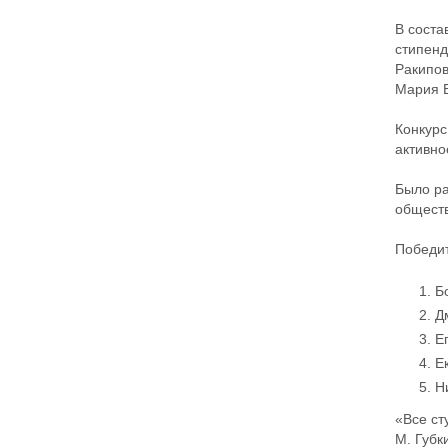
В соста
стипенд
Ракипов
Мария В
Конкурс
активно
Было ра
обществ
Победит
Б
Д
Е
Е
Н
«Все ст
М. Губк