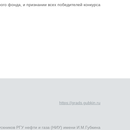
ого фонда, и признании всех победителей конкурса
https://grads.gubkin.ru
ускников РГУ нефти и газа (НИУ) имени И.М.Губкина