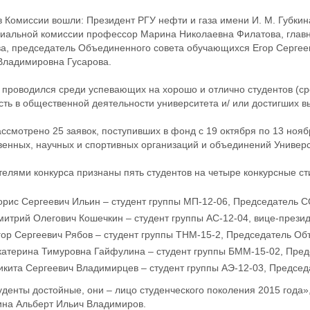
в Комиссии вошли: Президент РГУ нефти и газа имени И. М. Губки
иальной комиссии профессор Марина Николаевна Филатова, главн
а, председатель Объединенного совета обучающихся Егор Сергее
ладимировна Гусарова.
 проводился среди успевающих на хорошо и отлично студентов (ср
сть в общественной деятельности университета и/ или достигших выс
ссмотрено 25 заявок, поступивших в фонд с 19 октября по 13 ноябр
енных, научных и спортивных организаций и объединений Универс
елями конкурса признаны пять студентов на четыре конкурсные ст
орис Сергеевич Ильин – студент группы МП-12-06, Председатель 
митрий Олегович Кошечкин – студент группы АС-12-04, вице-презид
гор Сергеевич Рябов – студент группы ТНМ-15-2, Председатель О
катерина Тимуровна Гайфулина – студент группы БММ-15-02, Пред
икита Сергеевич Владимирцев – студент группы АЭ-12-03, Председа
уденты достойные, они – лицо студенческого поколения 2015 года»
ина Альберт Ильич Владимиров.