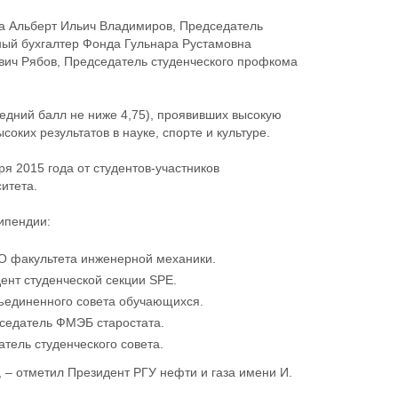
на Альберт Ильич Владимиров, Председатель
ый бухгалтер Фонда Гульнара Рустамовна
вич Рябов, Председатель студенческого профкома
едний балл не ниже 4,75), проявивших высокую
оких результатов в науке, спорте и культуре.
я 2015 года от студентов-участников
итета.
ипендии:
СО факультета инженерной механики.
ент студенческой секции SPE.
бъединенного совета обучающихся.
седатель ФМЭБ старостата.
тель студенческого совета.
, – отметил Президент РГУ нефти и газа имени И.