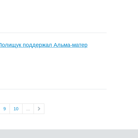
 Полищук поддержал Альма-матер
9
10
...