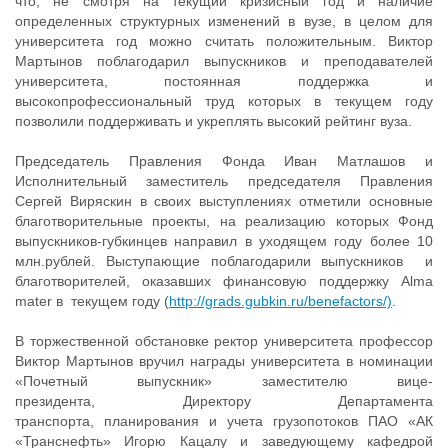
что, не смотря на текущий кризисный год и наличие
определенных структурных изменений в вузе, в целом для
университета год можно считать положительным. Виктор
Мартынов поблагодарил выпускников и преподавателей
университета, постоянная поддержка и
высокопрофессиональный труд которых в текущем году
позволили поддерживать и укреплять высокий рейтинг вуза.
Председатель Правления Фонда Иван Матлашов и
Исполнительный заместитель председателя Правления
Сергей Виряскин в своих выступлениях отметили основные
благотворительные проекты, на реализацию которых Фонд
выпускников-губкинцев направил в уходящем году более 10
млн.рублей. Выступающие поблагодарили выпускников и
благотворителей, оказавших финансовую поддержку Alma
mater в текущем году (
http://grads.gubkin.ru/benefactors/)
.
В торжественной обстановке ректор университета профессор
Виктор Мартынов вручил награды университета в номинации
«Почетный выпускник» заместителю вице-
президента, Директору Департамента
транспорта, планирования и учета грузопотоков ПАО «АК
«Транснефть» Игорю Кацалу и заведующему кафедрой