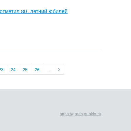
отметил 80 -летний юбилей
23
24
25
26
...
https://grads.gubkin.ru