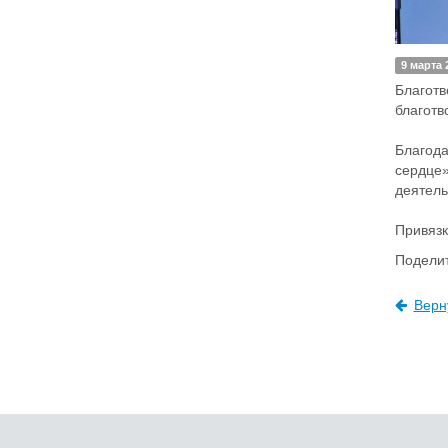
9 марта 
Благотв
благотв
Благод
сердце»
деятель
Привязк
Поделит
Верн