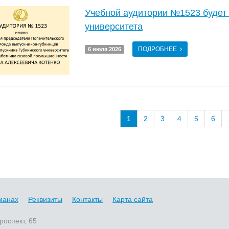
Учебной аудитории №1523 будет 
университета
ПОДРОБНЕЕ
6 июля 2026
1
2
3
4
5
6
манах
Реквизиты
Контакты
Карта сайта
роспект, 65