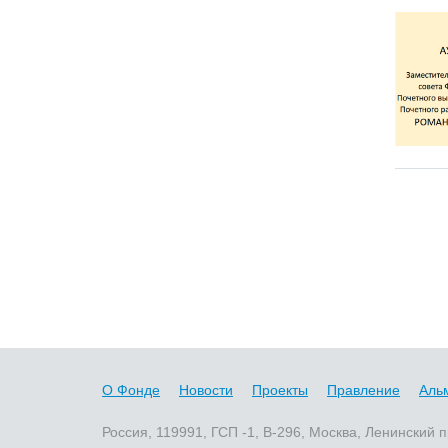
О Фонде
Новости
Проекты
Правление
Аль
Россия, 119991, ГСП -1, В-296, Москва, Ленинский п