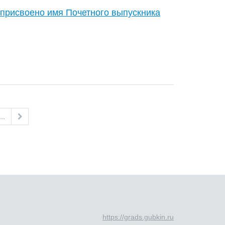
присвоено имя Почетного выпускника
...
https://grads.gubkin.ru