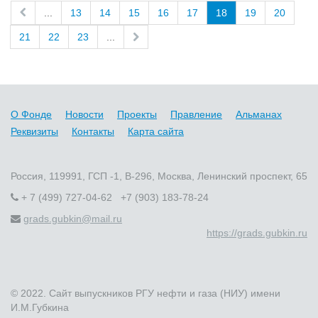
...
13
14
15
16
17
18
19
20
21
22
23
...
О Фонде
Новости
Проекты
Правление
Альманах
Реквизиты
Контакты
Карта сайта
Россия, 119991, ГСП -1, В-296, Москва, Ленинский проспект, 65
+ 7 (499) 727-04-62 +7 (903) 183-78-24
grads.gubkin@mail.ru
https://grads.gubkin.ru
© 2022. Сайт выпускников РГУ нефти и газа (НИУ) имени
И.М.Губкина