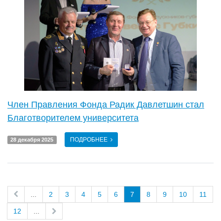
Член Правления Фонда Радик Давлетшин стал
Благотворителем университета
ПОДРОБНЕЕ
28 декабря 2025
...
2
3
4
5
6
7
8
9
10
11
12
...