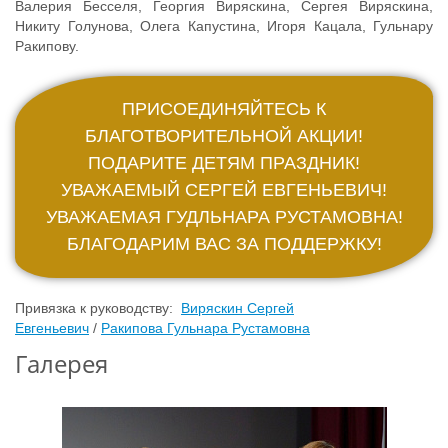
Валерия Бесселя, Георгия Виряскина, Сергея Виряскина,
Никиту Голунова, Олега Капустина, Игоря Кацала, Гульнару
Ракипову.
ПРИСОЕДИНЯЙТЕСЬ К
БЛАГОТВОРИТЕЛЬНОЙ АКЦИИ!
ПОДАРИТЕ ДЕТЯМ ПРАЗДНИК!
УВАЖАЕМЫЙ СЕРГЕЙ ЕВГЕНЬЕВИЧ!
УВАЖАЕМАЯ ГУДЛЬНАРА РУСТАМОВНА!
БЛАГОДАРИМ ВАС ЗА ПОДДЕРЖКУ!
Привязка к руководству:
Виряскин Сергей
Евгеньевич
/
Ракипова Гульнара Рустамовна
Галерея