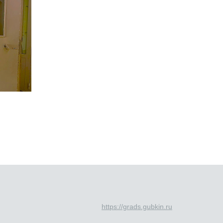
https://grads.gubkin.ru