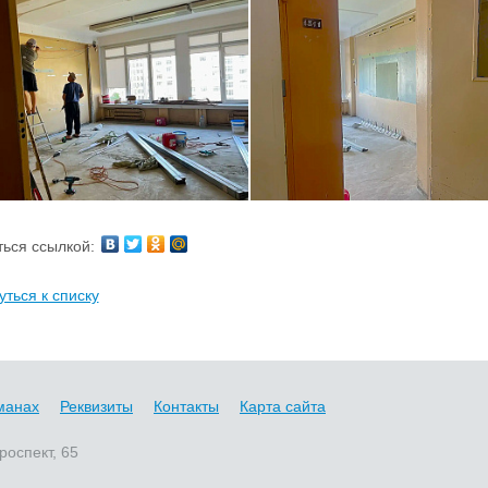
ься ссылкой:
уться к списку
манах
Реквизиты
Контакты
Карта сайта
роспект, 65