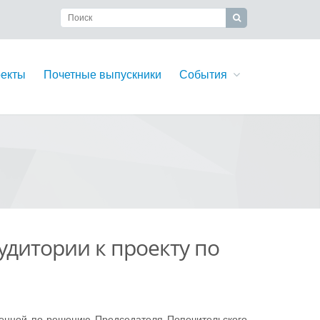
екты
Почетные выпускники
События
удитории к проекту по
ченной по решению Председателя Попечительского