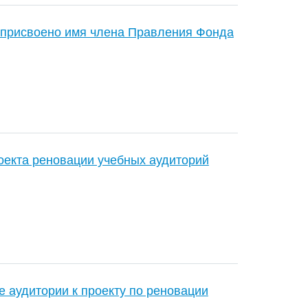
 присвоено имя члена Правления Фонда
оекта реновации учебных аудиторий
е аудитории к проекту по реновации