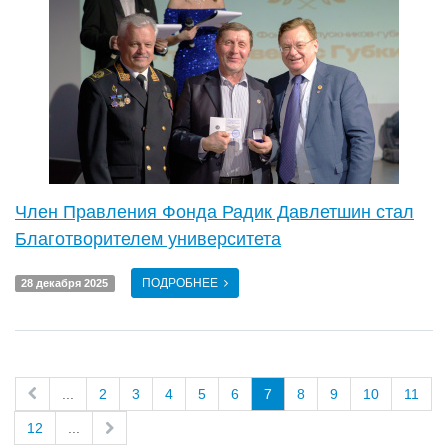
Член Правления Фонда Радик Давлетшин стал
Благотворителем университета
ПОДРОБНЕЕ
28 декабря 2025
...
2
3
4
5
6
7
8
9
10
11
12
...