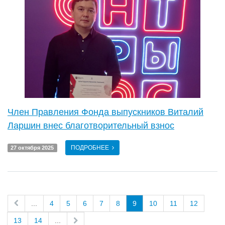
Член Правления Фонда выпускников Виталий
Ларшин внес благотворительный взнос
ПОДРОБНЕЕ
27 октября 2025
...
4
5
6
7
8
9
10
11
12
13
14
...