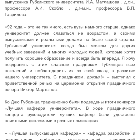
выпускника Губкинского университета И.А. Матлашова , д.т.н.,
профессора А.И. Скобло , д.г-м.н., профессора В.П.
Гаврилова.
«92 года – это не так много, есть вузы намного старше, однако
университет должен славиться не возрастом, а своими
выпускниками и реальными делами на благо своей страны.
Губкинский университет всегда был маяком для других
учебных заведений и многих молодых людей, которые хотят
получить хорошее образование и всегда быть впереди. Я хочу
поздравить с этим славным праздником Губкинцев всех
поколений и поблагодарить их за свой вклад в развитие
нашего университета. С праздником, друзья!» – выступил с
приветственной речью на церемонии открытия праздничного
вечера Виктор Мартынов.
Ко Дню Губкинца традиционно были подведены итоги конкурса
«Лучшая кафедра университета». В ходе праздничного
концерта руководители лучших кафедр были удостоены
почетными дипломами в разных номинациях:
– «Лучшая выпускающая кафедра» – кафедра разработки и
эксплуатации нефтяных месторождений, заведующий