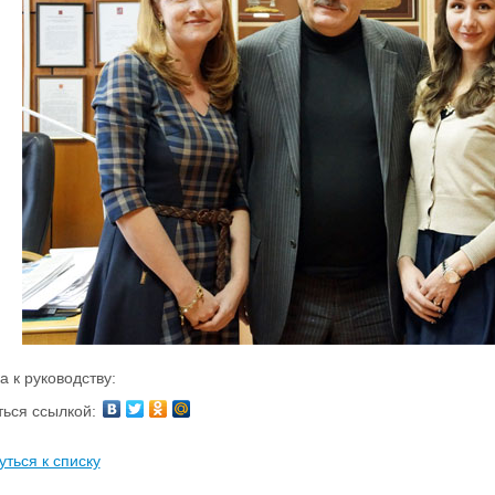
а к руководству:
ься ссылкой:
уться к списку