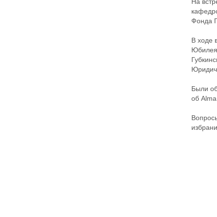
На встр
кафедро
Фонда Г
В ходе 
Юбилея 
Губкинс
Юридиче
Были об
об Alma
Вопросы
избрани