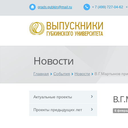
grads.gubkin@mail.ru
+ 7 (499) 727-04-62 +
Новости
Главная
События
Новости
В.Г.Мартынов пр
В.Г
Актуальные проекты
Проекты предыдущих лет
6 февра