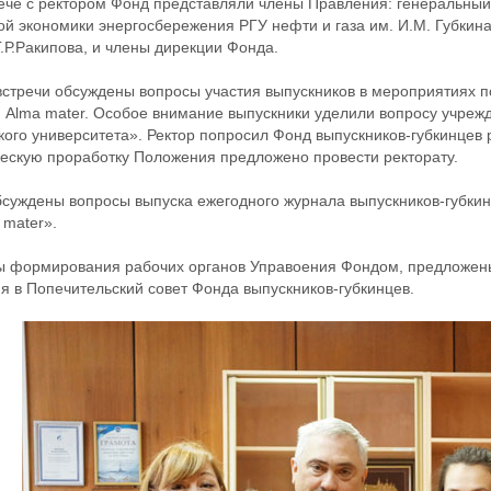
ече с ректором Фонд представляли члены Правления: генеральный
й экономики энергосбережения РГУ нефти и газа им. И.М. Губкина
.Р.Ракипова, и члены дирекции Фонда.
встречи обсуждены вопросы учаcтия выпускников в мероприятиях по
Alma mater. Особое внимание выпускники уделили вопросу учрежд
кого университета». Ректор попросил Фонд выпускников-губкинцев р
скую проработку Положения предложено провести ректорату.
суждены вопросы выпуска ежегодного журнала выпускников-губкин
 mater».
 формирования рабочих органов Управоения Фондом, предложен
я в Попечительский совет Фонда выпускников-губкинцев.