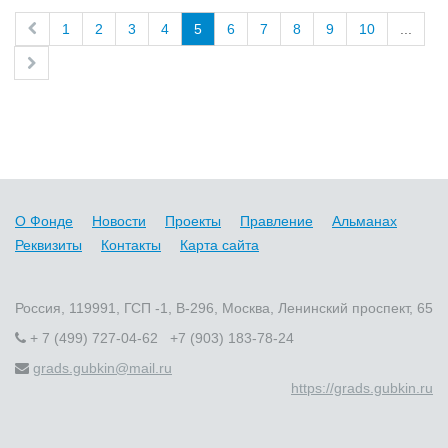
1
2
3
4
5
6
7
8
9
10
...
О Фонде
Новости
Проекты
Правление
Альманах
Реквизиты
Контакты
Карта сайта
Россия, 119991, ГСП -1, В-296, Москва, Ленинский проспект, 65
+ 7 (499) 727-04-62 +7 (903) 183-78-24
grads.gubkin@mail.ru
https://grads.gubkin.ru