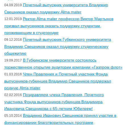
Почетный выпускник университета Владимир
04.09.2019
Свешников оказал поддержку Alma mater
Ректор Alma mater профессор Виктор Мартынов
12.01.2019
призвал выпускников оказать поддержку студентам,
проживающим в студгородке
Почетный выпускник Губкинского университета
09.12.2018
Владимир Свешников оказал поддержку студенческому
общежитию
В Губкинском университете состоялось
19.09.2017
торжественное открытие аудитории компании «Газпром флот»
Член Правления и Почетный участник Фонда
01.03.2016
выпускников-губкинцев Владимир Свешников поддержал
родную Alma mater
Поздравляем члена Правления, Почетного
02.02.2016
участника Фонда выпускников-губкинцев Владимира
Ивановича Свешникова c 65-летним Юбилеем!
Владимир Иванович Свешников принял участие в
05.10.2014
финансировании благотворительных программ