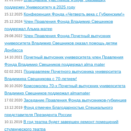
12.01.2026
поддержку Университету в 2025 году
Конференция Фонда «Четверть века с Губкинским!»
15.12.2025
Член Правления Фонда Владимир Свешников
25.12.2024
поддержал Альма-матер
Член Правления Фонда Почетный выпускник
29.08.2022
университета Владимир Свешников оказал помощь детям
Донбасса
Почетный выпускник университета член Правления
14.10.2021
Фонда Владимир Свешников поддержал alma mater
Поздравляем Почетного выпускника университета
02.02.2021
Владимира Свешникова с 70-летием!
Комсомолец 70-х Почетный выпускник университета
30.10.2020
Владимир Свешников поддержал almamater
Заседание Правления Фонда выпускников-губкинцев
17.02.2020
Фонд отмечен Благодарностью Специального
13.12.2019
представителя Президента России
В год театра будет завершен ремонт помещений
10.11.2019
студенческого театра