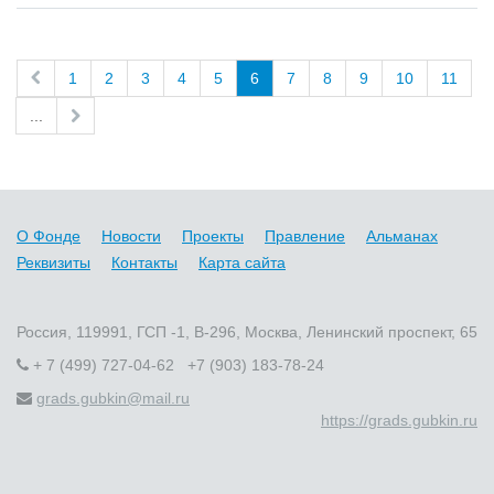
1
2
3
4
5
6
7
8
9
10
11
...
О Фонде
Новости
Проекты
Правление
Альманах
Реквизиты
Контакты
Карта сайта
Россия, 119991, ГСП -1, В-296, Москва, Ленинский проспект, 65
+ 7 (499) 727-04-62 +7 (903) 183-78-24
grads.gubkin@mail.ru
https://grads.gubkin.ru