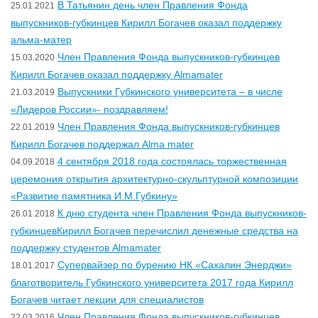
В Татьянин день член Правления Фонда
25.01.2021
выпускников-губкинцев Кирилл Богачев оказал поддержку
альма-матер
Член Правления Фонда выпускников-губкинцев
15.03.2020
Кирилл Богачев оказал поддержку Almamater
Выпускники Губкинского университета – в числе
21.03.2019
«Лидеров России»- поздравляем!
Член Правления Фонда выпускников-губкинцев
22.01.2019
Кирилл Богачев поддержал Alma mater
4 сентября 2018 года состоялась торжественная
04.09.2018
церемония открытия архитектурно-скульптурной композиции
«Развитие памятника И.М.Губкину»
К дню студента член Правления Фонда выпускников-
26.01.2018
губкинцевКирилл Богачев перечислил денежные средства на
поддержку студентов Almamater
Супервайзер по бурению НК «Сахалин Энерджи»
18.01.2017
благотворитель Губкинского университета 2017 года Кирилл
Богачев читает лекции для специалистов
Член Правления Фонда выпускников-губкинцев
22.03.2016